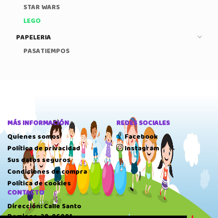
STAR WARS
LEGO
PAPELERIA
PASATIEMPOS
MÁS INFORMACIÓN
REDES SOCIALES
Quienes somos
Facebook
Política de privacidad
Instagram
Sus datos seguros
Condiciones de compra
Política de cookies
CONTACTO
Dirección: Calle Santo
Domingo, 20, 06001