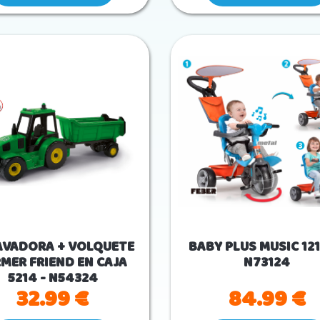
AVADORA + VOLQUETE
BABY PLUS MUSIC 121
MER FRIEND EN CAJA
N73124
5214 - N54324
32.99 €
84.99 €