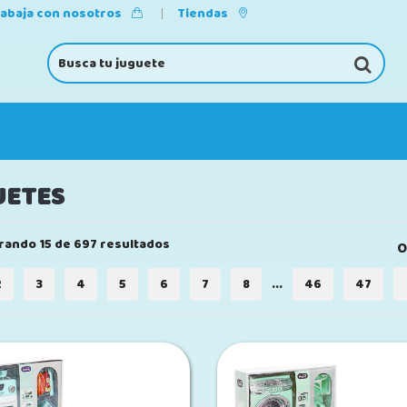
rabaja con nosotros
Tiendas
UETES
rando 15 de 697 resultados
O
2
3
4
5
6
7
8
...
46
47