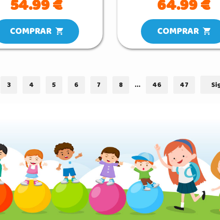
54.99 €
64.99 €
COMPRAR
COMPRAR
3
4
5
6
7
8
...
46
47
Si