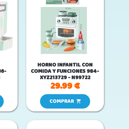
HORNO INFANTIL CON
6-
COMIDA Y FUNCIONES 984-
5
XYZ213729 - N99722
29.99 €
COMPRAR