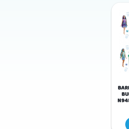
BAR
BU
N94