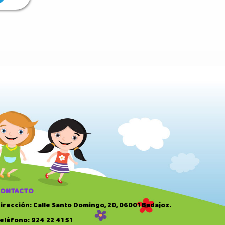
CONTACTO
irección: Calle Santo Domingo, 20, 06001 Badajoz.
eléfono: 924 22 41 51