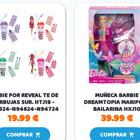
BIE POR REVEAL TE DE
MUÑECA BARBIE
RBUJAS SUR. HTJ18 -
DREAMTOPIA MARIP
524-N94624-N94724
BAILARINA HXJ1
19.99 €
39.99 €
COMPRAR
COMPRAR