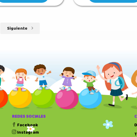
Siguiente
REDES SOCIALES
Facebook
D
Instagram
T