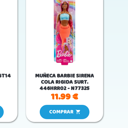
GT14
MUÑECA BARBIE SIRENA
COLA RIGIDA SURT.
446HRR02 - N77325
11.99 €
COMPRAR