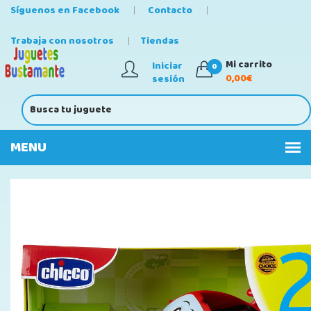
Síguenos en Facebook
Contacto
Trabaja con nosotros
Tiendas
Mi carrito
Iniciar
0
0,00€
sesión