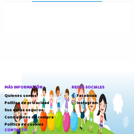
MÁS INFORMACIÓN
REDES SOCIALES
Quienes somos
Facebook
Política de privacidad
Instagram
Sus datos seguros
Condiciones de compra
Política de cookies
CONTACTO