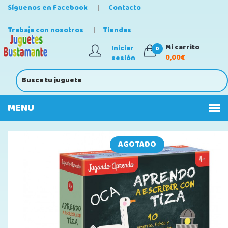
Síguenos en Facebook
Contacto
Trabaja con nosotros
Tiendas
Mi carrito
Iniciar
0
0,00€
sesión
AGOTADO