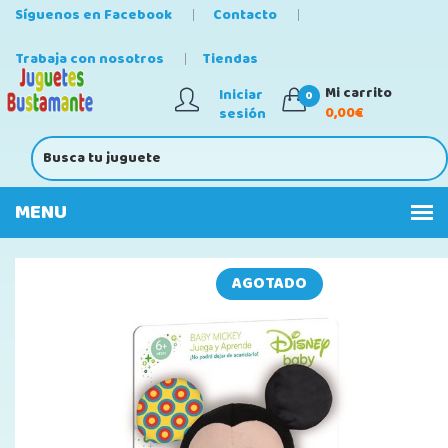
Síguenos en Facebook
Contacto
Trabaja con nosotros
Tiendas
Mi carrito
Iniciar
0
0,00€
sesión
AGOTADO