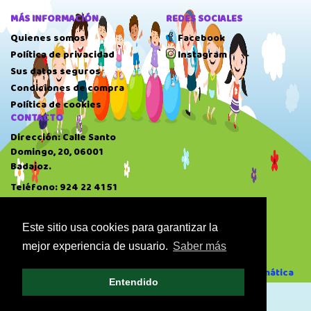
MÁS INFORMACIÓN
REDES SOCIALES
Quienes somos
Facebook
Política de privacidad
Instagram
Sus datos seguros
Condiciones de compra
Política de cookies
CONTACTO
Dirección: Calle Santo
Domingo, 20, 06001
Badajoz.
Teléfono: 924 22 41 51
HORARIO
10:00 AM
-
14:00 PM
Este sitio usa cookies para garantizar la
17:00 PM
-
20:30 PM
mejor experiencia de usuario.
Saber más
Domingo: Cerrado
Desarrollado por GAE Informática
Entendido