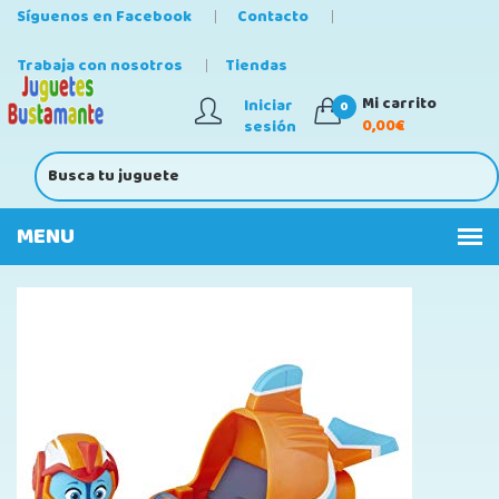
Síguenos en Facebook
Contacto
Trabaja con nosotros
Tiendas
Mi carrito
Iniciar
0
0,00€
sesión