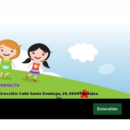
CONTACTO
irección: Calle Santo Domingo, 20, 06001 Badajoz.
eléfono: 924 22 41 51
Entendido
ORARIO
0:00 AM
-
14:00 PM
7:00 PM
-
20:30 PM