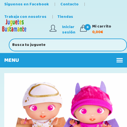
Síguenos en Facebook
Contacto
Trabaja con nosotros
Tiendas
Mi carrito
Iniciar
0
0,00€
sesión