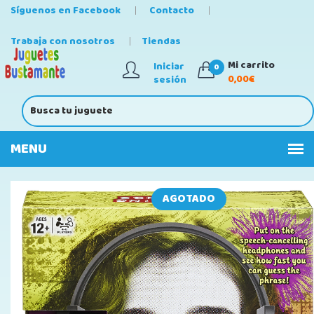
Síguenos en Facebook
Contacto
Trabaja con nosotros
Tiendas
Mi carrito
Iniciar
0
0,00€
sesión
AGOTADO