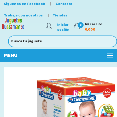
Síguenos en Facebook
Contacto
Trabaja con nosotros
Tiendas
Mi carrito
Iniciar
0
0,00€
sesión