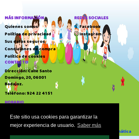
MÁS INFORMACIÓN
REDES SOCIALES
Quienes somos
Facebook
Política de privacidad
Instagram
Sus datos seguros
Condiciones de compra
Política de cookies
CONTACTO
Dirección: Calle Santo
Domingo, 20, 06001
Badajoz.
Teléfono: 924 22 41 51
HORARIO
10:00 AM
-
14:00 PM
17:00 PM
-
20:30 PM
Este sitio usa cookies para garantizar la
Domingo: Cerrado
mejor experiencia de usuario.
Saber más
Desarrollado por GAE Informática