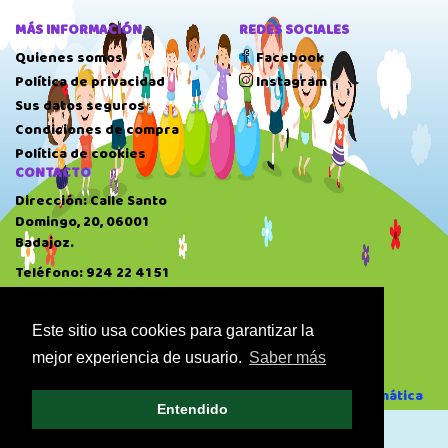
MÁS INFORMACIÓN
REDES SOCIALES
Quienes somos
Facebook
Política de privacidad
Instagram
Sus datos seguros
Condiciones de compra
Política de cookies
CONTACTO
Dirección: Calle Santo
Domingo, 20, 06001
Badajoz.
Teléfono: 924 22 41 51
HORARIO
10:00 AM
-
14:00 PM
Este sitio usa cookies para garantizar la
17:00 PM
-
20:30 PM
mejor experiencia de usuario.
Saber más
Domingo: Cerrado
Desarrollado por GAE Informática
Entendido