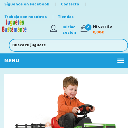
Síguenos en Facebook
Contacto
Trabaja con nosotros
Tiendas
Mi carrito
Iniciar
0
0,00€
sesión