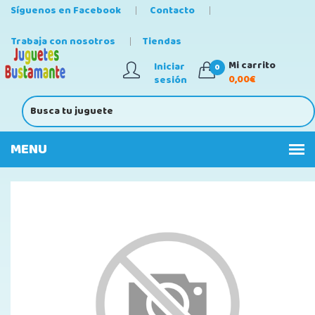
Síguenos en Facebook
Contacto
Trabaja con nosotros
Tiendas
Mi carrito
Iniciar
0
0,00€
sesión