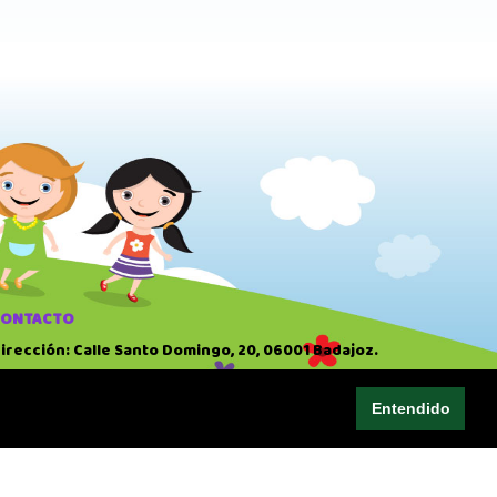
CONTACTO
irección: Calle Santo Domingo, 20, 06001 Badajoz.
eléfono: 924 22 41 51
Entendido
ORARIO
0:00 AM
-
14:00 PM
7:00 PM
-
20:30 PM
omingo: Cerrado