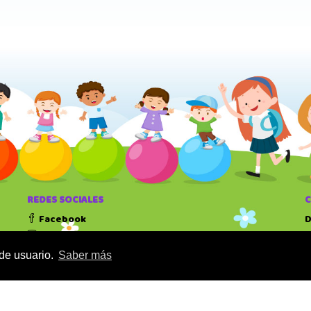
REDES SOCIALES
Facebook
D
Instagram
T
 de usuario.
Saber más
H
1
1
D