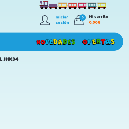
Mi carrito
Iniciar
0
0,00€
sesión
L JHK34