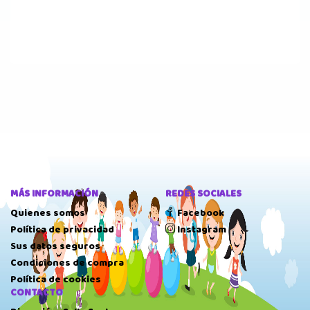
MÁS INFORMACIÓN
REDES SOCIALES
Quienes somos
Facebook
Política de privacidad
Instagram
Sus datos seguros
Condiciones de compra
Política de cookies
CONTACTO