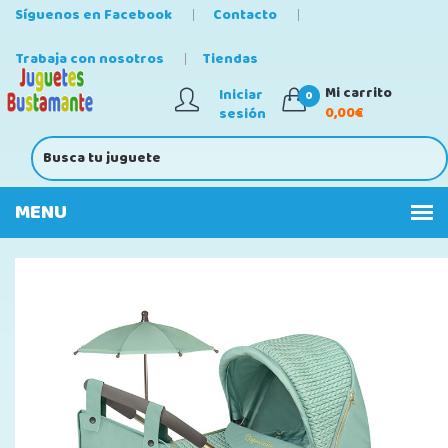
Síguenos en Facebook
Contacto
Trabaja con nosotros
Tiendas
Mi carrito
Iniciar
0
0,00€
sesión