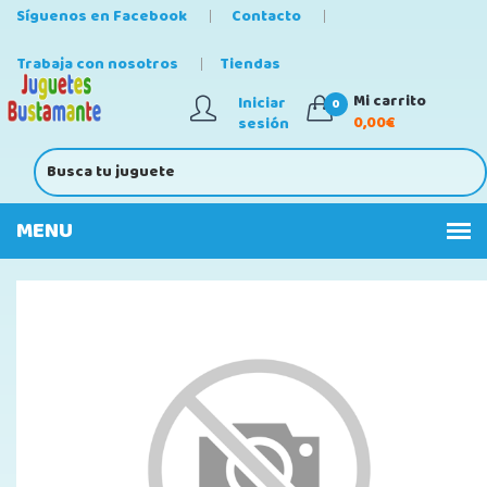
Síguenos en Facebook
Contacto
Trabaja con nosotros
Tiendas
Mi carrito
Iniciar
0
0,00€
sesión