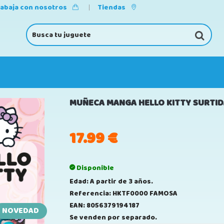
rabaja con nosotros
Tiendas
MUÑECA MANGA HELLO KITTY SURTID
17.99
€
Disponible
Edad: A partir de 3 años.
Referencia: HKTF0000 FAMOSA
EAN: 8056379194187
NOVEDAD
Se venden por separado.