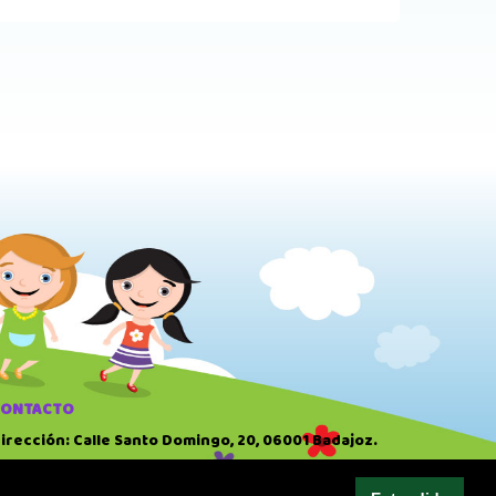
CONTACTO
irección: Calle Santo Domingo, 20, 06001 Badajoz.
eléfono: 924 22 41 51