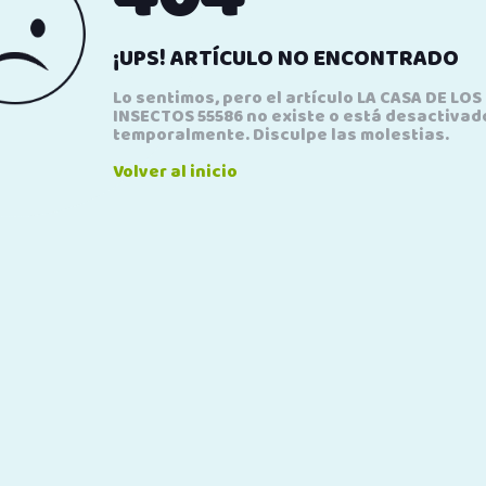
¡UPS! ARTÍCULO NO ENCONTRADO
Lo sentimos, pero el artículo LA CASA DE LOS
INSECTOS 55586 no existe o está desactivad
temporalmente. Disculpe las molestias.
Volver al inicio