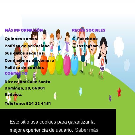
MÁS INFORMACIÓN
REDES SOCIALES
Quienes somos
Facebook
Política de privacidad
Instagram
Sus datos seguros
Condiciones de compra
Política de cookies
CONTACTO
Dirección: Calle Santo
Domingo, 20, 06001
Badajoz.
Teléfono: 924 22 41 51
HORARIO
10:00 AM
-
14:00 PM
Este sitio usa cookies para garantizar la
17:00 PM
-
20:30 PM
mejor experiencia de usuario.
Saber más
Domingo: Cerrado