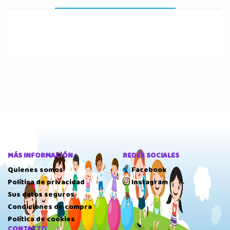
MÁS INFORMACIÓN
REDES SOCIALES
Quienes somos
Facebook
Política de privacidad
Instagram
Sus datos seguros
Condiciones de compra
Política de cookies
CONTACTO