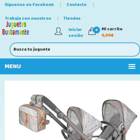
Síguenos en Facebook
Contacto
Trabaja con nosotros
Tiendas
Mi carrito
Iniciar
0
0,00€
sesión