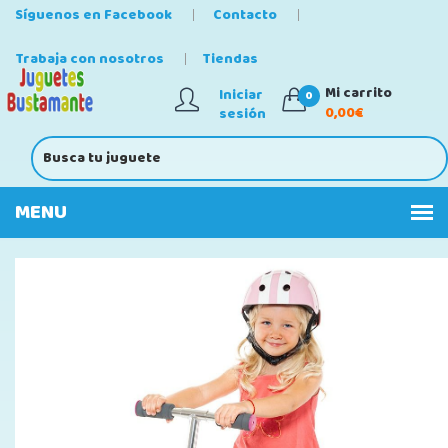
Síguenos en Facebook
Contacto
Trabaja con nosotros
Tiendas
Mi carrito
Iniciar
0
0,00€
sesión