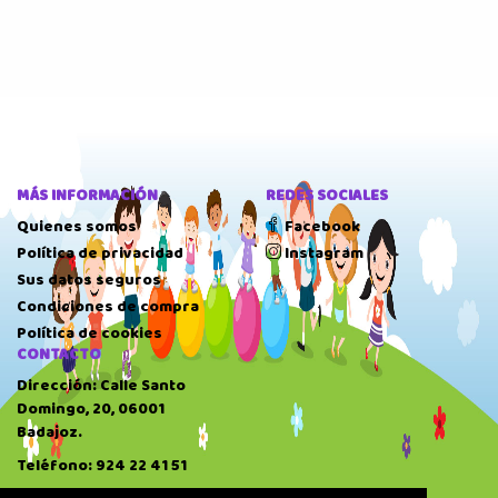
MÁS INFORMACIÓN
REDES SOCIALES
Quienes somos
Facebook
Política de privacidad
Instagram
Sus datos seguros
Condiciones de compra
Política de cookies
CONTACTO
Dirección: Calle Santo
Domingo, 20, 06001
Badajoz.
Teléfono: 924 22 41 51
HORARIO