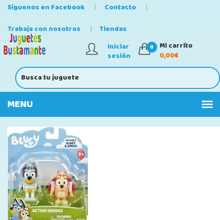
Síguenos en Facebook
Contacto
Trabaja con nosotros
Tiendas
Mi carrito
Iniciar
0
0,00€
sesión