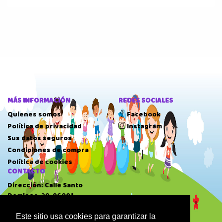
MÁS INFORMACIÓN
REDES SOCIALES
Quienes somos
Facebook
Política de privacidad
Instagram
Sus datos seguros
Condiciones de compra
Política de cookies
CONTACTO
Dirección: Calle Santo
Domingo, 20, 06001
Badajoz.
Este sitio usa cookies para garantizar la
Teléfono: 924 22 41 51