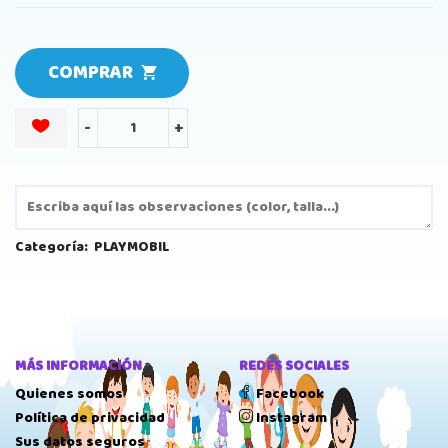
COMPRAR
-
+
Categoría:
PLAYMOBIL
MÁS INFORMACIÓN
REDES SOCIALES
Quienes somos
Facebook
Política de privacidad
Instagram
Sus datos seguros