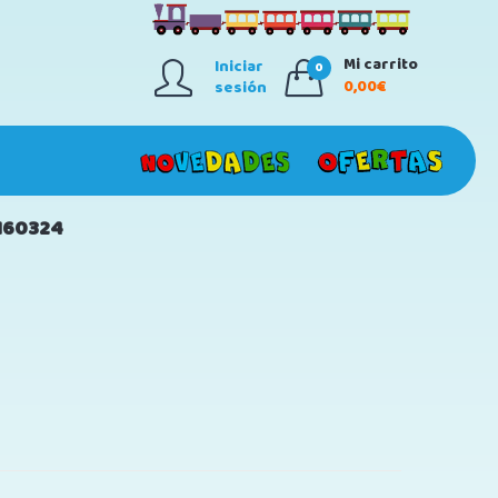
Mi carrito
Iniciar
0
0,00€
sesión
N60324