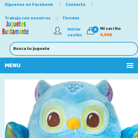
Síguenos en Facebook
Contacto
Trabaja con nosotros
Tiendas
Mi carrito
Iniciar
0
0,00€
sesión