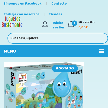
Síguenos en Facebook
Contacto
Trabaja con nosotros
Tiendas
Mi carrito
Iniciar
0
0,00€
sesión
AGOTADO