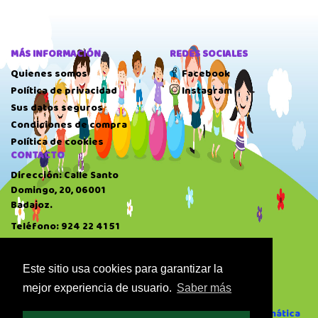
MÁS INFORMACIÓN
REDES SOCIALES
Quienes somos
Facebook
Política de privacidad
Instagram
Sus datos seguros
Condiciones de compra
Política de cookies
CONTACTO
Dirección: Calle Santo
Domingo, 20, 06001
Badajoz.
Teléfono: 924 22 41 51
HORARIO
10:00 AM
-
14:00 PM
Este sitio usa cookies para garantizar la
17:00 PM
-
20:30 PM
mejor experiencia de usuario.
Saber más
Domingo: Cerrado
Desarrollado por GAE Informática