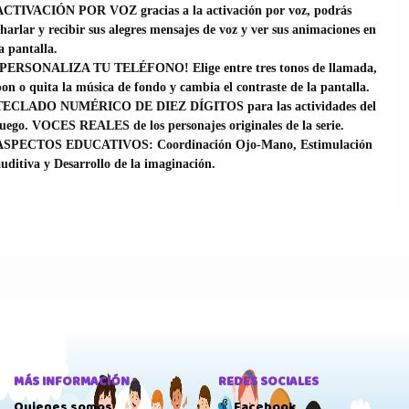
ACTIVACIÓN POR VOZ gracias a la activación por voz, podrás
harlar y recibir sus alegres mensajes de voz y ver sus animaciones en
a pantalla.
¡PERSONALIZA TU TELÉFONO! Elige entre tres tonos de llamada,
on o quita la música de fondo y cambia el contraste de la pantalla.
TECLADO NUMÉRICO DE DIEZ DÍGITOS para las actividades del
uego. VOCES REALES de los personajes originales de la serie.
ASPECTOS EDUCATIVOS: Coordinación Ojo-Mano, Estimulación
uditiva y Desarrollo de la imaginación.
MÁS INFORMACIÓN
REDES SOCIALES
Quienes somos
Facebook