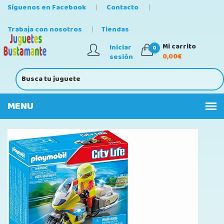
Síguenos en Facebook
Contacto
Trabaja con nosotros
Tiendas
Mi carrito
Iniciar
0
0,00€
sesión