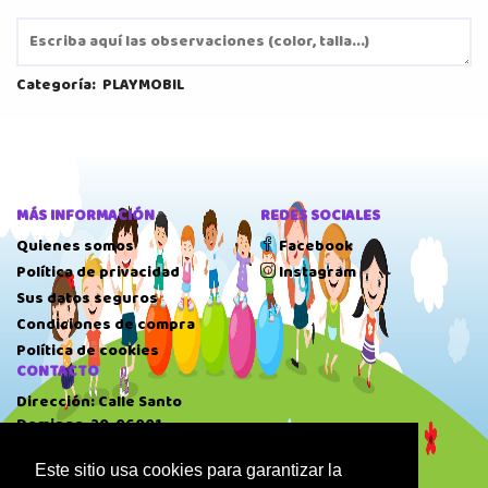
Categoría:
PLAYMOBIL
MÁS INFORMACIÓN
REDES SOCIALES
Quienes somos
Facebook
Política de privacidad
Instagram
Sus datos seguros
Condiciones de compra
Política de cookies
CONTACTO
Dirección: Calle Santo
Domingo, 20, 06001
Badajoz.
Este sitio usa cookies para garantizar la
Teléfono: 924 22 41 51