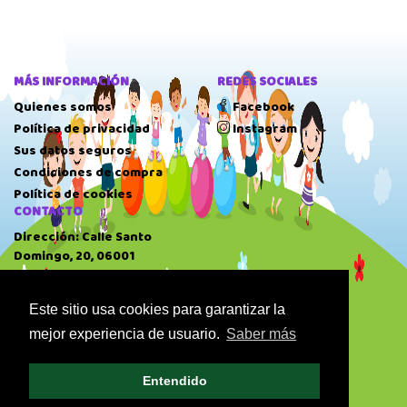
MÁS INFORMACIÓN
REDES SOCIALES
Quienes somos
Facebook
Política de privacidad
Instagram
Sus datos seguros
Condiciones de compra
Política de cookies
CONTACTO
Dirección: Calle Santo
Domingo, 20, 06001
Badajoz.
Teléfono: 924 22 41 51
Este sitio usa cookies para garantizar la
HORARIO
mejor experiencia de usuario.
Saber más
10:00 AM
-
14:00 PM
17:00 PM
-
20:30 PM
Entendido
Domingo: Cerrado