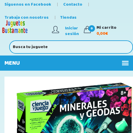
Síguenos en Facebook
Contacto
Trabaja con nosotros
Tiendas
Mi carrito
Iniciar
0
0,00€
sesión