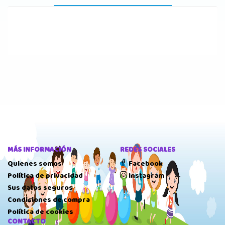
MÁS INFORMACIÓN
REDES SOCIALES
Quienes somos
Facebook
Política de privacidad
Instagram
Sus datos seguros
Condiciones de compra
Política de cookies
CONTACTO