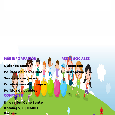
MÁS INFORMACIÓN
REDES SOCIALES
Quienes somos
Facebook
Política de privacidad
Instagram
Sus datos seguros
Condiciones de compra
Política de cookies
CONTACTO
Dirección: Calle Santo
Domingo, 20, 06001
Badajoz.