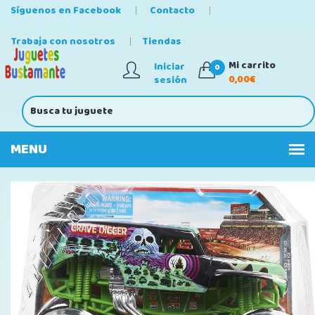
Síguenos en Facebook
Contacto
Trabaja con nosotros
Tiendas
Mi carrito
Iniciar
0
0,00€
sesión