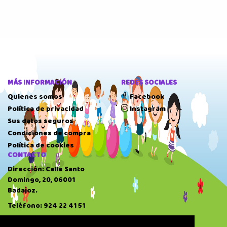
MÁS INFORMACIÓN
REDES SOCIALES
Quienes somos
Facebook
Política de privacidad
Instagram
Sus datos seguros
Condiciones de compra
Política de cookies
CONTACTO
Dirección: Calle Santo
Domingo, 20, 06001
Badajoz.
Teléfono: 924 22 41 51
HORARIO