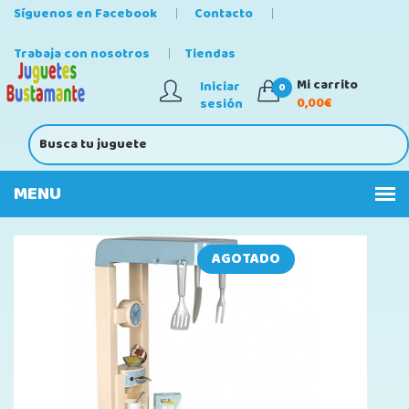
Síguenos en Facebook
Contacto
Trabaja con nosotros
Tiendas
Mi carrito
Iniciar
0
0,00€
sesión
AGOTADO