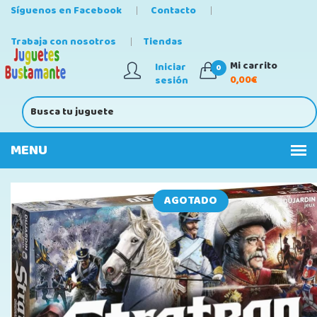
Síguenos en Facebook
Contacto
Trabaja con nosotros
Tiendas
Mi carrito
Iniciar
0
0,00€
sesión
AGOTADO