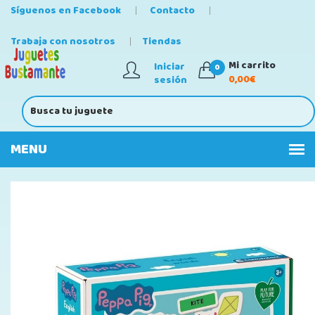
Síguenos en Facebook
Contacto
Trabaja con nosotros
Tiendas
Mi carrito
Iniciar
0
0,00€
sesión