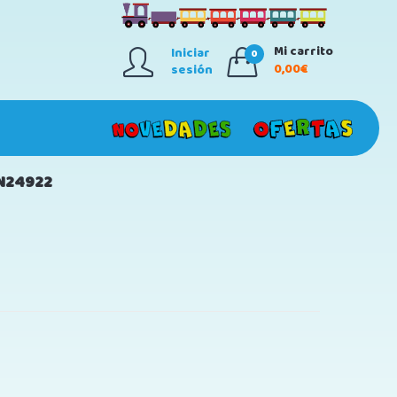
Mi carrito
Iniciar
0
0,00€
sesión
 N24922