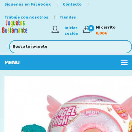
Síguenos en Facebook
Contacto
Trabaja con nosotros
Tiendas
Mi carrito
Iniciar
0
0,00€
sesión