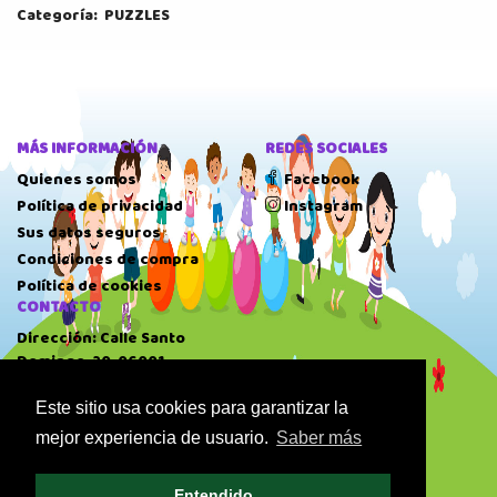
Categoría:
PUZZLES
MÁS INFORMACIÓN
REDES SOCIALES
Quienes somos
Facebook
Política de privacidad
Instagram
Sus datos seguros
Condiciones de compra
Política de cookies
CONTACTO
Dirección: Calle Santo
Domingo, 20, 06001
Badajoz.
Este sitio usa cookies para garantizar la
Teléfono: 924 22 41 51
mejor experiencia de usuario.
Saber más
HORARIO
10:00 AM
-
14:00 PM
Entendido