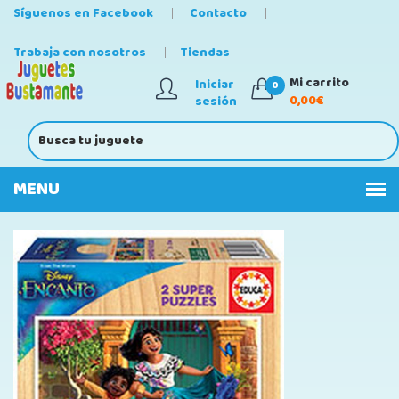
Síguenos en Facebook
Contacto
Trabaja con nosotros
Tiendas
Mi carrito
Iniciar
0
0,00€
sesión