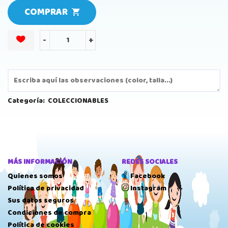
COMPRAR
-
+
Categoría:
COLECCIONABLES
MÁS INFORMACIÓN
REDES SOCIALES
Quienes somos
Facebook
Política de privacidad
Instagram
Sus datos seguros
Condiciones de compra
Política de cookies