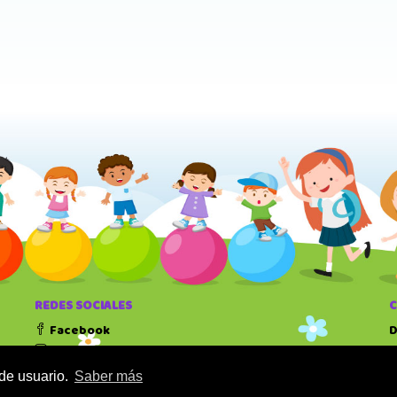
REDES SOCIALES
Facebook
D
Instagram
T
 de usuario.
Saber más
H