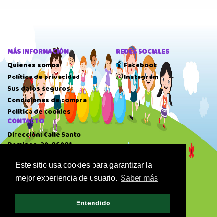
MÁS INFORMACIÓN
REDES SOCIALES
Quienes somos
Facebook
Política de privacidad
Instagram
Sus datos seguros
Condiciones de compra
Política de cookies
CONTACTO
Dirección: Calle Santo
Domingo, 20, 06001
Badajoz.
Este sitio usa cookies para garantizar la
Teléfono: 924 22 41 51
mejor experiencia de usuario.
Saber más
HORARIO
10:00 AM
-
14:00 PM
Entendido
17:00 PM
-
20:30 PM