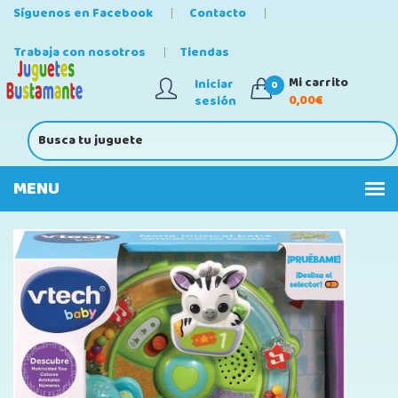
Síguenos en Facebook
Contacto
Trabaja con nosotros
Tiendas
Mi carrito
Iniciar
0
0,00€
sesión