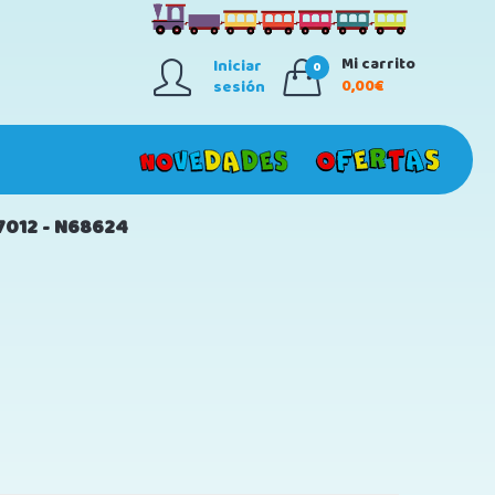
Mi carrito
Iniciar
0
0,00€
sesión
7012 - N68624