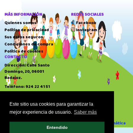
MÁS INFORMACIÓN
REDES SOCIALES
Quienes somos
Facebook
Política de privacidad
Instagram
Sus datos seguros
Condiciones de compra
Política de cookies
CONTACTO
Dirección: Calle Santo
Domingo, 20, 06001
Badajoz.
Teléfono: 924 22 41 51
HORARIO
10:00 AM
-
14:00 PM
Este sitio usa cookies para garantizar la
17:00 PM
-
20:30 PM
mejor experiencia de usuario.
Saber más
Domingo: Cerrado
Desarrollado por GAE Informática
Entendido