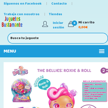
Síguenos en Facebook
Contacto
Trabaja con nosotros
Tiendas
Mi carrito
Iniciar
0
0,00€
sesión